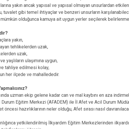
nlarına yakın ancak yapısal ve yapısal olmayan unsurlardan etki
su, tuvalet gibi temel ihtiyaçlar ve benzeri unsurların karşılanabilec
 mümkün olduğunca kamuya ait uygun yerler seçilerek belirlenme
dir?
açlara yakın,
ayan tehlikelerden uzak,
ikelerden uzak,
 ve yaşlıların ulaşımına uygun,
 ve tahliye edilmesi kolay,
gun her ilçede ve mahallededir.
Yapmalısınız?
ında uzman ekip gelene kadar can ve mal kaybını en aza indirme
l Durum Eğitim Merkezi (AFADEM) ile İl Afet ve Acil Durum Müdürlük
et öncesi hazırlıklarının neler olduğu, Afet sırası nasıl davranıla
nlığınca yetkilendirilmiş İlkyardım Eğitim Merkezlerinden ilkyardı