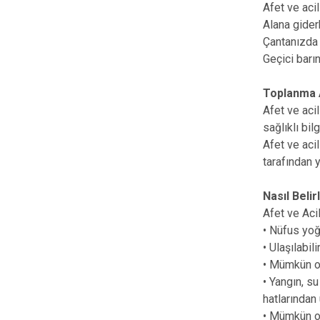
Afet ve aci
Alana gider
Çantanızda b
Geçici barı
Toplanma 
Afet ve aci
sağlıklı bi
Afet ve aci
tarafından 
Nasıl Beli
Afet ve Aci
• Nüfus yo
• Ulaşılabili
• Mümkün ol
• Yangın, su
hatlarından
• Mümkün o