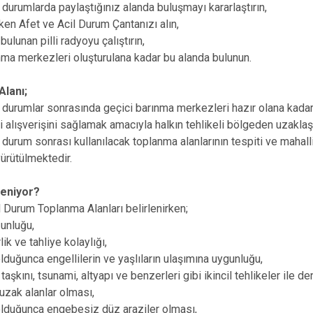
l durumlarda paylaştığınız alanda buluşmayı kararlaştırın,
ken Afet ve Acil Durum Çantanızı alın,
ulunan pilli radyoyu çalıştırın,
nma merkezleri oluşturulana kadar bu alanda bulunun.
Alanı;
l durumlar sonrasında geçici barınma merkezleri hazır olana kad
lgi alışverişini sağlamak amacıyla halkın tehlikeli bölgeden uzakla
l durum sonrası kullanılacak toplanma alanlarının tespiti ve mahall
yürütülmektedir.
rleniyor?
l Durum Toplanma Alanları belirlenirken;
ğunluğu,
rlik ve tahliye kolaylığı,
duğunca engellilerin ve yaşlıların ulaşımına uygunluğu,
 taşkını, tsunami, altyapı ve benzerleri gibi ikincil tehlikeler ile
 uzak alanlar olması,
lduğunca engebesiz düz araziler olması,