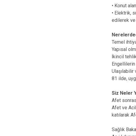
• Konut ala
• Elektrik, 
edilerek ve
Nerelerde
Temel ihtiy
Yapısal olm
İkincil tehl
Engellilerin
Ulaşılabilir
81 ilde, uy
Siz Neler 
Afet sonras
Afet ve Aci
katılarak Af
Sağlık Baka