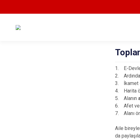
Topla
1. E-Devle
2. Ardında
3. İkamet 
4. Harita 
5. Alanın
6. Afet ve 
7. Alanı ön
Aile bireyle
da paylaşıla