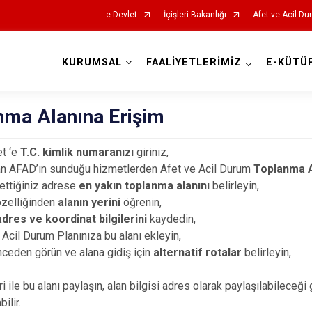
e-Devlet
İçişleri Bakanlığı
Afet ve Acil Du
KURUMSAL
FAALİYETLERİMİZ
E-KÜTÜ
AFAD İl Müdürlükleri
nma Alanına Erişim
t ‘e
T.C. kimlik numaranızı
giriniz,
n AFAD’ın sunduğu hizmetlerden Afet ve Acil Durum
Toplanma A
ettiğiniz adrese
en yakın toplanma alanını
belirleyin,
özelliğinden
alanın yerini
öğrenin,
adres ve koordinat bilgilerini
kaydedin,
Acil Durum Planınıza bu alanı ekleyin,
ceden görün ve alana gidiş için
alternatif rotalar
belirleyin,
ri ile bu alanı paylaşın, alan bilgisi adres olarak paylaşılabilece
bilir.