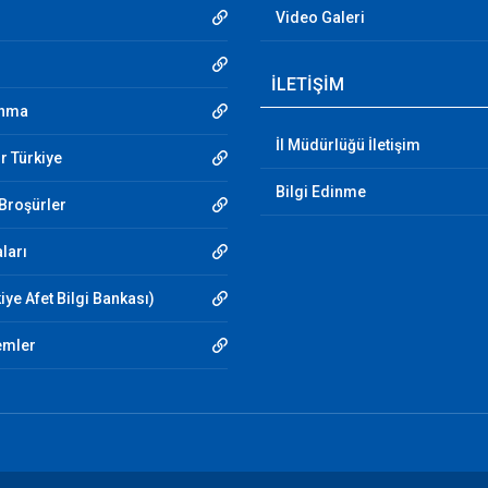
Video Galeri
İLETİŞİM
unma
İl Müdürlüğü İletişim
r Türkiye
Bilgi Edinme
 Broşürler
aları
iye Afet Bilgi Bankası)
emler