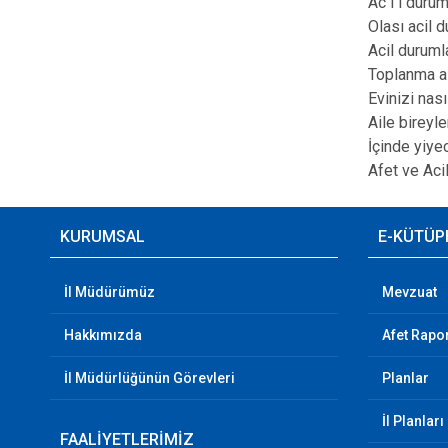
Ac i l durum
Olası acil d
Acil duruml
Toplanma al
Evinizi nası
Aile bireyle
İçinde yiye
Afet ve Aci
KURUMSAL
E-KÜTÜP
İl Müdürümüz
Mevzuat
Hakkımızda
Afet Rapor
İl Müdürlüğünün Görevleri
Planlar
İl Planları
FAALİYETLERİMİZ