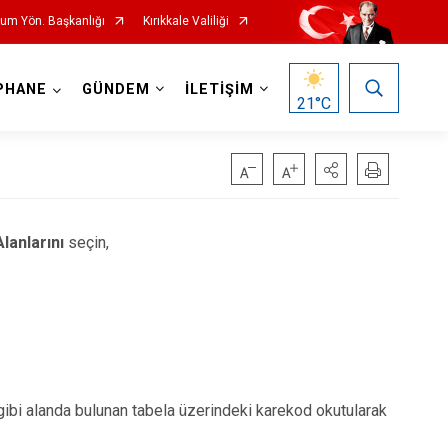
rum Yön. Başkanlığı
Kırıkkale Valiliği
PHANE
GÜNDEM
İLETİŞİM
21
°C
lanlarını
seçin,
ği gibi alanda bulunan tabela üzerindeki karekod okutularak